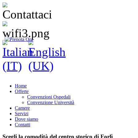
Home
Offerte
Convenzioni Ospedali
Convenzione Università
Camere
Servizi
Dove siamo
Contatti
Scegli la comodità del centro storico di Forlì