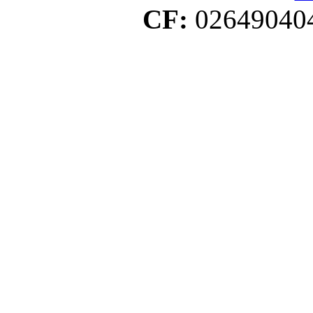
CF:
02649040